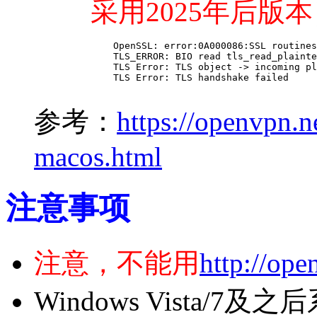
采用2025年后版本
    OpenSSL: error:0A000086:SSL routines
    TLS_ERROR: BIO read tls_read_plainte
    TLS Error: TLS object -> incoming pl
    TLS Error: TLS handshake failed 

参考：
https://openvpn.n
macos.html
注意事项
注意，不能用
http://ope
Windows Vista/7及