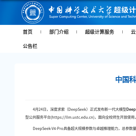
首页
部门介绍
超级计算服务
云
公告栏
中国科
4月24日，深度求索（
DeepSeek
）
正式发布新一代大模型
Deep
型公共服务平台(https://
llm.ustc.edu.cn)
，面向全校师生开放使用
DeepSeek-V4-Pro具备超大规模参数与卓越推理能力，总