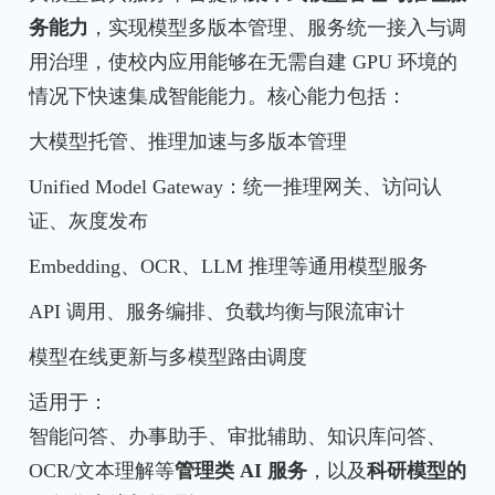
务能力
，实现模型多版本管理、服务统一接入与调
用治理，使校内应用能够在无需自建 GPU 环境的
情况下快速集成智能能力。核心能力包括：
大模型托管、推理加速与多版本管理
Unified Model Gateway：统一推理网关、访问认
证、灰度发布
Embedding、OCR、LLM 推理等通用模型服务
API 调用、服务编排、负载均衡与限流审计
模型在线更新与多模型路由调度
适用于：
智能问答、办事助手、审批辅助、知识库问答、
OCR/文本理解等
管理类 AI 服务
，以及
科研模型的