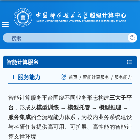
智能计算服务
服务能力
首页
智能计算服务
服务能力
智能计算服务平台围绕不同业务形态构建
三大子平
台
，形成从
模型训练 → 模型托管 → 模型推理 →
服务集成
的全流程能力体系，为校内业务系统建设
与科研任务提供高可用、可扩展、高性能的智能计
算支撑环境。